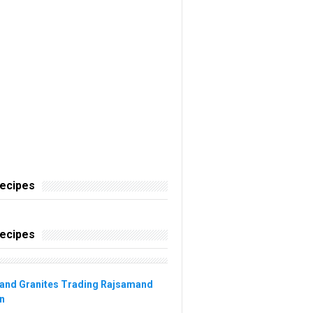
Recipes
Recipes
and Granites Trading Rajsamand
n