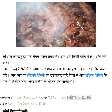
लो आप का खट्टा मीठा बैगन भरता तयार है। अब आप किसी बर्तन में ले। और सर्व
करें।
आप को यह रेसिपी कैसा लगा अगर अच्छा लगा तो आप इसे लाईक करे। और शेयर
करे। और आप का
इंडियने रेसिपी
ऐप डउनलोड करे जिस से आप
इंडियेन रेसिपी
के
मीनू में से रोज नया -नया रिसिपी से भोजन बना सक्ते हों।
प्रस्तुतकर्ता
Indian Recipes 4 you
पर
7:27 am
लेबल:
खट्टा - मीठा बैगन भरता इंन हिन्‍दी
कोई टिप्पणी नहीं: